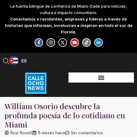
Skip
La fuente bilingüe de confianza de Miami-Dade para noticias,
to
cultura e impacto comunitario.
content
Conectamos a residentes, empresas y líderes a través de
historias que informan, involucran e inspiran en todo el sur de
Florida.
F
I
X
Y
T
L
a
n
-
o
i
i
c
s
t
u
k
n
e
t
w
t
t
k
b
a
i
u
o
e
ES
EN
o
g
t
b
k
d
o
r
t
e
i
k
a
e
n
-
m
r
-
f
i
n
William Osorio descubre la
profunda poesía de lo cotidiano en
Miami
Rosi Rosell
8 meses hace
Sin comentarios