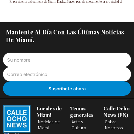
El presidente del campus de Miami Dade College, Oscar Loynaz, repasa los logros de 2025 y mira hacia un brillante 2026
Hacer posible nuevamente la propiedad de vivienda en Miami-Dade
Mantente Al Día Con Las Últimas Noticias
De Miami.
Locales de
Temas
Calle Ocho
Miami
generales
News (EN)
Noticias de
Arte y
Sobre
Miami
Cultura
Nosotros