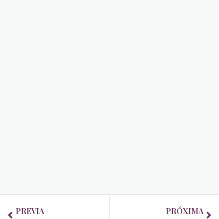
Prev
Ne
PREVIA
PRÓXIMA