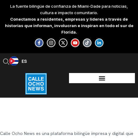
Skip
La fuente bilingüe de confianza de Miami-Dade para noticias,
to
cultura e impacto comunitario.
content
Conectamos a residentes, empresas y líderes a través de
historias que informan, involucran e inspiran en todo el sur de
Florida.
F
I
X
Y
T
L
a
n
-
o
i
i
c
s
t
u
k
n
e
t
w
t
t
k
b
a
i
u
o
e
ES
EN
o
g
t
b
k
d
o
r
t
e
i
k
a
e
n
-
m
r
-
f
i
n
Calle Ocho News es una plataforma bilingüe impresa y digital que