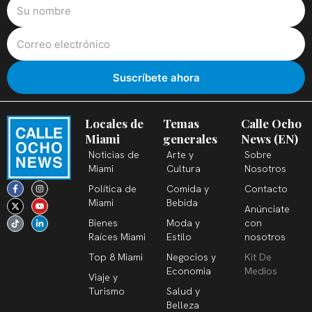
Locales de
Temas
Calle Ocho
Miami
generales
News (EN)
Noticias de
Arte y
Sobre
Miami
Cultura
Nosotros
F
X
T
I
Y
L
Política de
Comida y
Contacto
a
-
i
n
o
i
c
t
k
s
u
n
Miami
Bebida
Anúnciate
e
w
t
t
t
k
b
i
o
a
u
e
Bienes
Moda y
con
o
t
k
g
b
d
o
t
r
e
i
Raíces Miami
Estilo
nosotros
k
e
a
n
-
r
m
-
Top 8 Miami
Negocios y
Kit De
f
i
n
Economia
Medios
Viaje y
Turismo
Salud y
Belleza