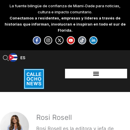
Skip
La fuente bilingüe de confianza de Miami-Dade para noticias,
to
cultura e impacto comunitario.
content
Conectamos a residentes, empresas y líderes a través de
historias que informan, involucran e inspiran en todo el sur de
Florida.
F
I
X
Y
T
L
a
n
-
o
i
i
c
s
t
u
k
n
e
t
w
t
t
k
b
a
i
u
o
e
ES
EN
o
g
t
b
k
d
o
r
t
e
i
k
a
e
n
-
m
r
-
f
i
n
Rosi Rosell
Rosi Rosell es la editora y jefa de