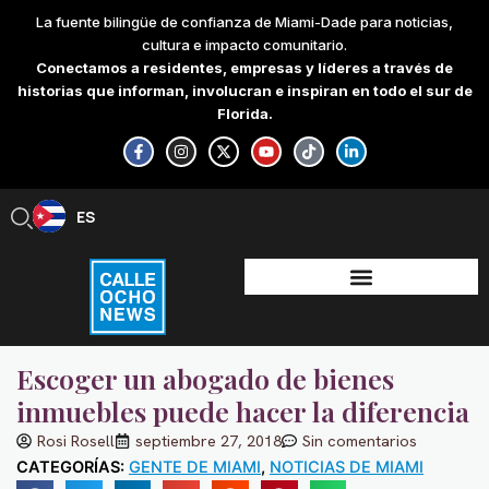
Skip
La fuente bilingüe de confianza de Miami-Dade para noticias,
to
cultura e impacto comunitario.
content
Conectamos a residentes, empresas y líderes a través de
historias que informan, involucran e inspiran en todo el sur de
Florida.
F
I
X
Y
T
L
a
n
-
o
i
i
c
s
t
u
k
n
e
t
w
t
t
k
b
a
i
u
o
e
ES
EN
o
g
t
b
k
d
o
r
t
e
i
k
a
e
n
-
m
r
-
f
i
n
Escoger un abogado de bienes
inmuebles puede hacer la diferencia
Rosi Rosell
septiembre 27, 2018
Sin comentarios
CATEGORÍAS:
GENTE DE MIAMI
,
NOTICIAS DE MIAMI