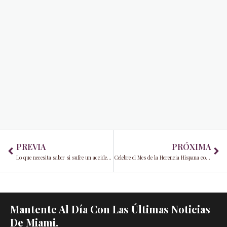
Prev
Ne
PREVIA
PRÓXIMA
Lo que necesita saber si sufre un accidente y resulta lesionado
Celebre el Mes de la Herencia Hispana con aguacates
Mantente Al Día Con Las Últimas Noticias
De Miami.