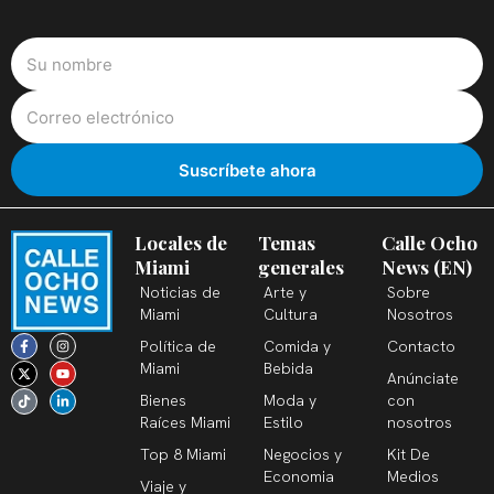
Locales de
Temas
Calle Ocho
Miami
generales
News (EN)
Noticias de
Arte y
Sobre
Miami
Cultura
Nosotros
F
X
T
I
Y
L
Política de
Comida y
Contacto
a
-
i
n
o
i
c
t
k
s
u
n
Miami
Bebida
Anúnciate
e
w
t
t
t
k
b
i
o
a
u
e
Bienes
Moda y
con
o
t
k
g
b
d
o
t
r
e
i
Raíces Miami
Estilo
nosotros
k
e
a
n
-
r
m
-
Top 8 Miami
Negocios y
Kit De
f
i
n
Economia
Medios
Viaje y