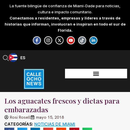
Skip
La fuente bilingüe de confianza de Miami-Dade para noticias,
to
cultura e impacto comunitario.
content
Conectamos a residentes, empresas y líderes a través de
historias que informan, involucran e inspiran en todo el sur de
Florida.
F
I
X
Y
T
L
a
n
-
o
i
i
c
s
t
u
k
n
e
t
w
t
t
k
b
a
i
u
o
e
ES
EN
o
g
t
b
k
d
o
r
t
e
i
k
a
e
n
-
m
r
-
f
i
n
Los aguacates frescos y dietas para
embarazadas
Rosi Rosell
mayo 15, 2018
CATEGORÍAS:
NOTICIAS DE MIAMI