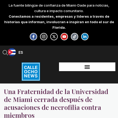
Skip
La fuente bilingüe de confianza de Miami-Dade para noticias,
to
cultura e impacto comunitario.
content
Conectamos a residentes, empresas y líderes a través de
historias que informan, involucran e inspiran en todo el sur de
Florida.
F
I
X
Y
T
L
a
n
-
o
i
i
c
s
t
u
k
n
e
t
w
t
t
k
b
a
i
u
o
e
ES
EN
o
g
t
b
k
d
o
r
t
e
i
k
a
e
n
-
m
r
-
f
i
n
Una Fraternidad de la Universidad
de Miami cerrada después de
acusaciones de necrofilia contra
miembros