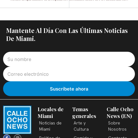
Mantente Al Día Con Las Últimas Noticias
De Miami.
Locales de
Temas
Calle Ocho
Miami
generales
News (EN)
Noticias de
Arte y
Sobre
Miami
Cultura
Nosotros
F
X
T
I
Y
L