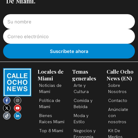
De Miami.
Locales de
Temas
Calle Ocho
Miami
generales
News (EN)
Noticias de
Arte y
Sobre
Miami
Cultura
Nosotros
F
X
T
I
Y
L
Política de
Comida y
Contacto
a
-
i
n
o
i
c
t
k
s
u
n
Miami
Bebida
Anúnciate
e
w
t
t
t
k
b
i
o
a
u
e
Bienes
Moda y
con
o
t
k
g
b
d
o
t
r
e
i
Raíces Miami
Estilo
nosotros
k
e
a
n
-
r
m
-
Top 8 Miami
Negocios y
Kit De
f
i
n
Economia
Medios