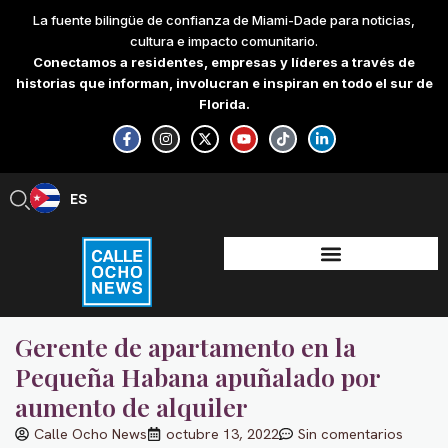
Skip
La fuente bilingüe de confianza de Miami-Dade para noticias,
to
cultura e impacto comunitario.
content
Conectamos a residentes, empresas y líderes a través de
historias que informan, involucran e inspiran en todo el sur de
Florida.
F
I
X
Y
T
L
a
n
-
o
i
i
c
s
t
u
k
n
e
t
w
t
t
k
b
a
i
u
o
e
ES
EN
o
g
t
b
k
d
o
r
t
e
i
k
a
e
n
-
m
r
-
f
i
n
Gerente de apartamento en la
Pequeña Habana apuñalado por
aumento de alquiler
Calle Ocho News
octubre 13, 2022
Sin comentarios