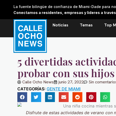
Skip
La fuente bilingüe de confianza de Miami-Dade para noti
to
Conectamos a residentes, empresas y líderes a través de
content
Noticias
Temas
Top M
5 divertidas activid
probar con sus hijos
Calle Ocho News
junio 27, 2022
Sin comentario
CATEGORÍAS:
GENTE DE MIAMI
Disfrute de estas actividades de verano con 