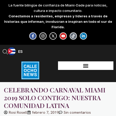
Skip
La fuente bilingüe de confianza de Miami-Dade para noticias,
to
cultura e impacto comunitario.
content
Conectamos a residentes, empresas y líderes a través de
historias que informan, involucran e inspiran en todo el sur de
Florida.
F
I
X
Y
T
L
a
n
-
o
i
i
c
s
t
u
k
n
e
t
w
t
t
k
b
a
i
u
o
e
ES
EN
o
g
t
b
k
d
o
r
t
e
i
k
a
e
n
-
m
r
-
f
i
n
CELEBRANDO CARNAVAL MIAMI
2019 SOLO CONTIGO: NUESTRA
COMUNIDAD LATINA
Rosi Rosell
febrero 7, 2019
Sin comentarios