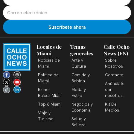
Locales de
Temas
Calle Ocho
Miami
generales
News (EN)
Noticias de
Arte y
Sobre
Miami
Cultura
Nosotros
F
X
T
I
Y
L
Política de
Comida y
Contacto
a
-
i
n
o
i
c
t
k
s
u
n
Miami
Bebida
Anúnciate
e
w
t
t
t
k
b
i
o
a
u
e
Bienes
Moda y
con
o
t
k
g
b
d
o
t
r
e
i
Raíces Miami
Estilo
nosotros
k
e
a
n
-
r
m
-
Top 8 Miami
Negocios y
Kit De
f
i
n
Economia
Medios
Viaje y
Turismo
Salud y
Belleza