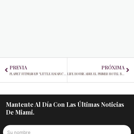
Prev
Ne
PREVIA
PRÓXIMA
PLANET FITNESS EN “LITTLE HAVANA” ANUNCIA SU GRAN APERTURA
LIFE HOUSE ABRE EL PRIMER HOTEL BOUTIQUE EN EL CORAZÓN DE LA PEQUENA HABANA DE MIAMI
Mantente Al Día Con Las Últimas Noticias
De Miami.