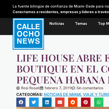
Skip
La fuente bilingüe de confianza de Miami-Dade para noti
to
Conectamos a residentes, empresas y líderes a través de
content
Noticias
Temas
Top M
LIFE HOUSE ABRE 
BOUTIQUE EN EL 
PEQUENA HABANA 
Rosi Rosell
febrero 7, 2019
Sin comentarios
CATEGORÍAS:
NOTICIAS DE MIAMI
,
VIAJE Y TUR