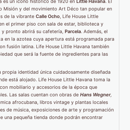
na es un icono histórico de 1920 en
Little Havana
. El
co Misión y del movimiento Art Déco tan popular en
s de la vibrante
Calle Ocho
, Life House Little
 el primer piso con sala de estar, biblioteca y
 y pronto abrirá su cafetería,
Parcela
. Además, el
aza en la azotea cuya apertura está programada para
on fusión latina. Life House Little Havana también
piedad que será la fuente de ingredientes para las
u propia identidad única cuidadosamente diseñada
onde está alojado. Life House Little Havana toma la
 con mobiliario y accesorios de la época que
ales. Las salas cuentan con obras de
Hans Wegner
,
mica afrocubana, libros vintage y plantas locales
ones de música, exposiciones de arte y programación
 de una pequeña tienda donde podrán encontrar