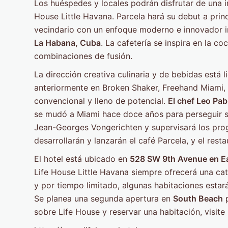
Los huéspedes y locales podrán disfrutar de una 
House Little Havana. Parcela hará su debut a princ
vecindario con un enfoque moderno e innovador i
La Habana, Cuba
. La cafetería se inspira en la co
combinaciones de fusión.
La dirección creativa culinaria y de bebidas está l
anteriormente en Broken Shaker, Freehand Miami, 
convencional y lleno de potencial.
El chef Leo Pab
se mudó a Miami hace doce años para perseguir su
Jean-Georges Vongerichten y supervisará los progr
desarrollarán y lanzarán el café Parcela, y el rest
El hotel está ubicado en
528 SW 9th Avenue en Ea
Life House Little Havana siempre ofrecerá una ca
y por tiempo limitado, algunas habitaciones estar
Se planea una segunda apertura en
South Beach
p
sobre Life House y reservar una habitación, visite