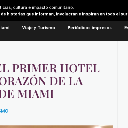
cias, cultura e impacto comunitario.
 historias que informan, involucran e inspiran en todo el sur 
iami
Viaje y Turismo
Periódicos impresos
E
EL PRIMER HOTEL
CORAZÓN DE LA
DE MIAMI
ISMO