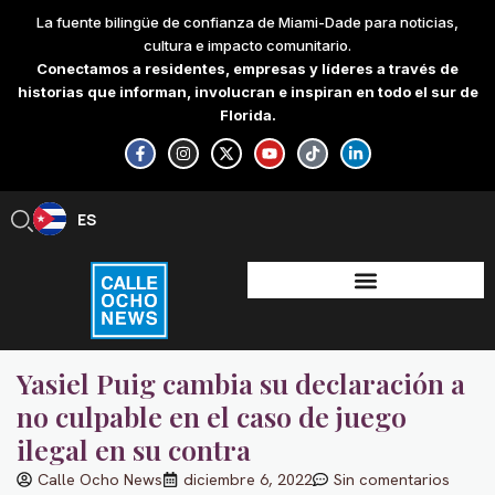
Skip
La fuente bilingüe de confianza de Miami-Dade para noticias,
to
cultura e impacto comunitario.
content
Conectamos a residentes, empresas y líderes a través de
historias que informan, involucran e inspiran en todo el sur de
Florida.
F
I
X
Y
T
L
a
n
-
o
i
i
c
s
t
u
k
n
e
t
w
t
t
k
b
a
i
u
o
e
ES
EN
o
g
t
b
k
d
o
r
t
e
i
k
a
e
n
-
m
r
-
f
i
n
Yasiel Puig cambia su declaración a
no culpable en el caso de juego
ilegal en su contra
Calle Ocho News
diciembre 6, 2022
Sin comentarios