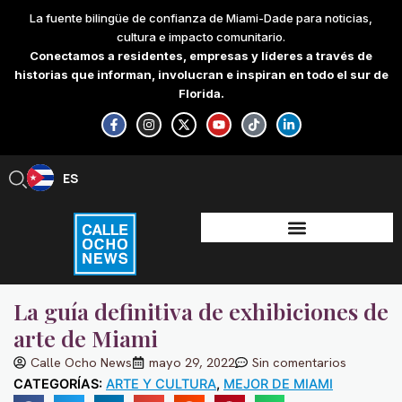
Skip
La fuente bilingüe de confianza de Miami-Dade para noticias,
to
cultura e impacto comunitario.
content
Conectamos a residentes, empresas y líderes a través de
historias que informan, involucran e inspiran en todo el sur de
Florida.
F
I
X
Y
T
L
a
n
-
o
i
i
c
s
t
u
k
n
e
t
w
t
t
k
b
a
i
u
o
e
ES
EN
o
g
t
b
k
d
o
r
t
e
i
k
a
e
n
-
m
r
-
f
i
n
La guía definitiva de exhibiciones de
arte de Miami
Calle Ocho News
mayo 29, 2022
Sin comentarios
CATEGORÍAS:
ARTE Y CULTURA
,
MEJOR DE MIAMI