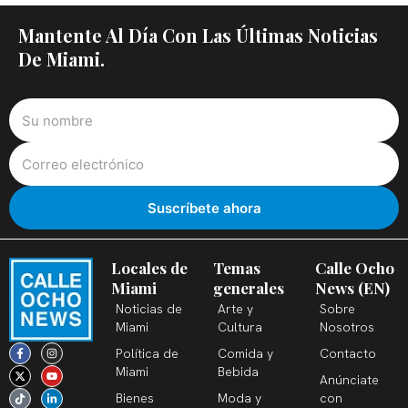
Mantente Al Día Con Las Últimas Noticias
De Miami.
Locales de
Temas
Calle Ocho
Miami
generales
News (EN)
Noticias de
Arte y
Sobre
Miami
Cultura
Nosotros
F
X
T
I
Y
L
Política de
Comida y
Contacto
a
-
i
n
o
i
c
t
k
s
u
n
Miami
Bebida
Anúnciate
e
w
t
t
t
k
b
i
o
a
u
e
Bienes
Moda y
con
o
t
k
g
b
d