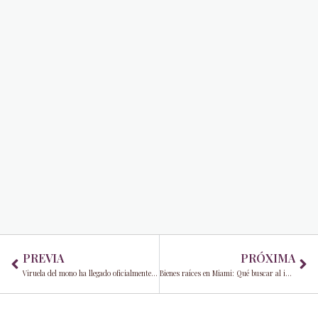
Prev
Ne
PREVIA
PRÓXIMA
Viruela del mono ha llegado oficialmente al sur de Florida después de que se reporta el segundo caso en Broward
Bienes raíces en Miami: Qué buscar al invertir