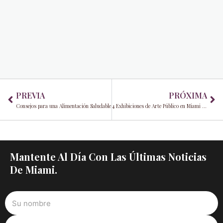
Prev
Ne
PREVIA
PRÓXIMA
Consejos para una Alimentación Saludable
4 Exhibiciones de Arte Público en Miami que querá ver
Mantente Al Día Con Las Últimas Noticias
De Miami.