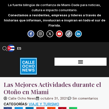
Skip
La fuente bilingüe de confianza de Miami-Dade para noticias,
to
cultura e impacto comunitario.
content
Conectamos a residentes, empresas y líderes a través de
historias que informan, involucran e inspiran en todo el sur de
Florida.
F
I
X
Y
T
L
a
n
-
o
i
i
c
s
t
u
k
n
e
t
w
t
t
k
b
a
i
u
o
e
ES
EN
o
g
t
b
k
d
o
r
t
e
i
k
a
e
n
-
m
r
-
f
i
n
Las Mejores Actividades durante el
Otoño en Miami
Calle Ocho News
octubre 31, 2021
Sin comentarios
CATEGORÍAS:
VIAJE Y TURISMO