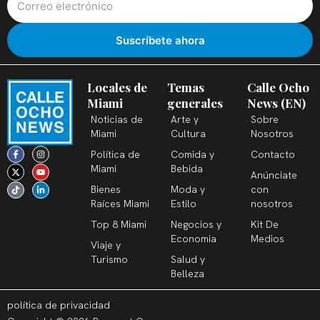
Locales de
Temas
Calle Ocho
Miami
generales
News (EN)
Noticias de
Arte y
Sobre
Miami
Cultura
Nosotros
F
X
T
I
Y
L
Política de
Comida y
Contacto
a
-
i
n
o
i
c
t
k
s
u
n
Miami
Bebida
Anúnciate
e
w
t
t
t
k
b
i
o
a
u
e
Bienes
Moda y
con
o
t
k
g
b
d
o
t
r
e
i
Raíces Miami
Estilo
nosotros
k
e
a
n
-
r
m
-
Top 8 Miami
Negocios y
Kit De
f
i
n
Economia
Medios
Viaje y
Turismo
Salud y
Belleza
política de privacidad