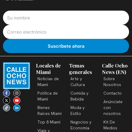
Locales de
Temas
Calle Ocho
Miami
generales
News (EN)
Noticias de
Arte y
Sobre
Miami
Cultura
Nosotros
F
X
T
I
Y
L
Política de
Comida y
Contacto
a
-
i
n
o
i
c
t
k
s
u
n
Miami
Bebida
Anúnciate
e
w
t
t
t
k
b
i
o
a
u
e
Bienes
Moda y
con
o
t
k
g
b
d
o
t
r
e
i
Raíces Miami
Estilo
nosotros
k
e
a
n
-
r
m
-
Top 8 Miami
Negocios y
Kit De
f
i
n
Economia
Medios
Viaje y