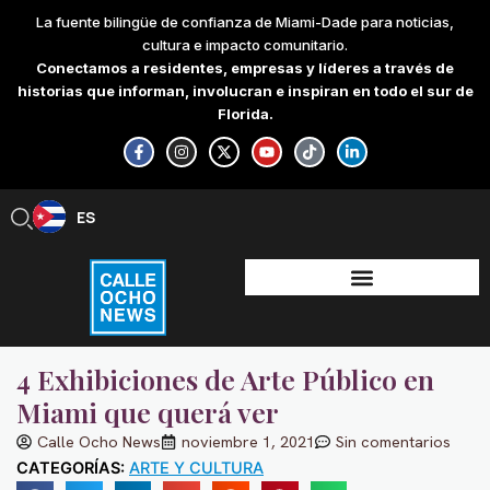
Skip
La fuente bilingüe de confianza de Miami-Dade para noticias,
to
cultura e impacto comunitario.
content
Conectamos a residentes, empresas y líderes a través de
historias que informan, involucran e inspiran en todo el sur de
Florida.
F
I
X
Y
T
L
a
n
-
o
i
i
c
s
t
u
k
n
e
t
w
t
t
k
b
a
i
u
o
e
ES
EN
o
g
t
b
k
d
o
r
t
e
i
k
a
e
n
-
m
r
-
f
i
n
4 Exhibiciones de Arte Público en
Miami que querá ver
Calle Ocho News
noviembre 1, 2021
Sin comentarios
CATEGORÍAS:
ARTE Y CULTURA