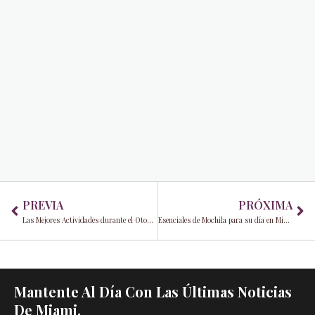
Prev
Ne
PREVIA
PRÓXIMA
Las Mejores Actividades durante el Otoño en Miami
Esenciales de Mochila para su día en Miami
Mantente Al Día Con Las Últimas Noticias
De Miami.