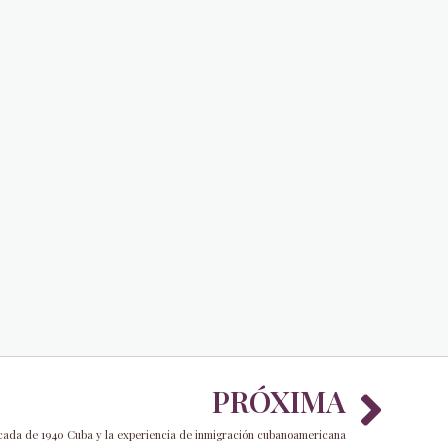
Nex
PRÓXIMA
década de 1940 Cuba y la experiencia de inmigración cubanoamericana