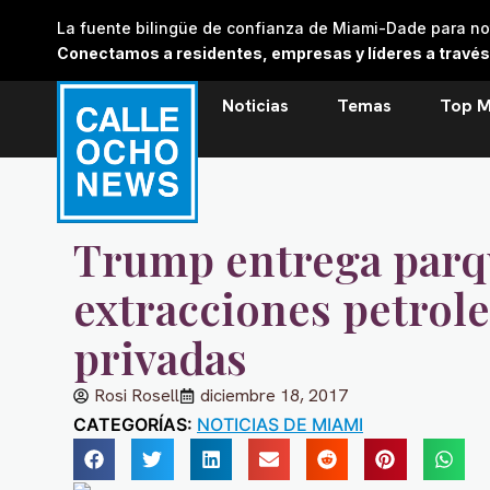
Skip
La fuente bilingüe de confianza de Miami-Dade para noti
to
Conectamos a residentes, empresas y líderes a través de
content
Noticias
Temas
Top M
Trump entrega parq
extracciones petrol
privadas
Rosi Rosell
diciembre 18, 2017
CATEGORÍAS:
NOTICIAS DE MIAMI