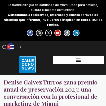
Skip
La fuente bilingüe de confianza de Miami-Dade para noticias,
to
cultura e impacto comunitario.
content
Conectamos a residentes, empresas y líderes a través de
historias que informan, involucran e inspiran en todo el sur de
Florida.
F
I
X
Y
T
L
a
n
-
o
i
i
c
s
t
u
k
n
e
t
w
t
t
k
b
a
i
u
o
e
ES
EN
o
g
t
b
k
d
o
r
t
e
i
k
a
e
n
-
m
r
-
f
i
n
Denise Galvez Turros gana premio
anual de preservación 2023: una
conversación con la profesional de
marketing de Miami