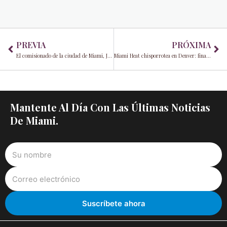
Prev
Ne
PREVIA
PRÓXIMA
El comisionado de la ciudad de Miami, Joe Carollo, declarado culpable y responsable de 63 millones en daños
Miami Heat chisporrotea en Denver: finales de la NBA empatando 1-1
Mantente Al Día Con Las Últimas Noticias
De Miami.