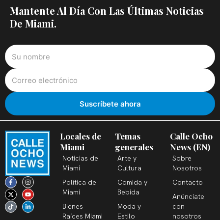
Mantente Al Día Con Las Últimas Noticias
De Miami.
Locales de
Temas
Calle Ocho
Miami
generales
News (EN)
Noticias de
Arte y
Sobre
Miami
Cultura
Nosotros
F
X
T
I
Y
L
Política de
Comida y
Contacto
a
-
i
n
o
i
c
t
k
s
u
n
Miami
Bebida
Anúnciate
e
w
t
t
t
k
b
i
o
a
u
e
Bienes
Moda y
con
o
t
k
g
b
d
o
t
r
e
i
Raíces Miami
Estilo
nosotros
k
e
a
n