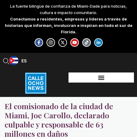
Skip
La fuente bilingüe de confianza de Miami-Dade para noticias,
to
cultura e impacto comunitario.
content
Conectamos a residentes, empresas y líderes a través de
historias que informan, involucran e inspiran en todo el sur de
Florida.
F
I
X
Y
T
L
a
n
-
o
i
i
c
s
t
u
k
n
e
t
w
t
t
k
b
a
i
u
o
e
ES
EN
o
g
t
b
k
d
o
r
t
e
i
k
a
e
n
-
m
r
-
f
i
n
El comisionado de la ciudad de
Miami, Joe Carollo, declarado
culpable y responsable de 63
millones en daños