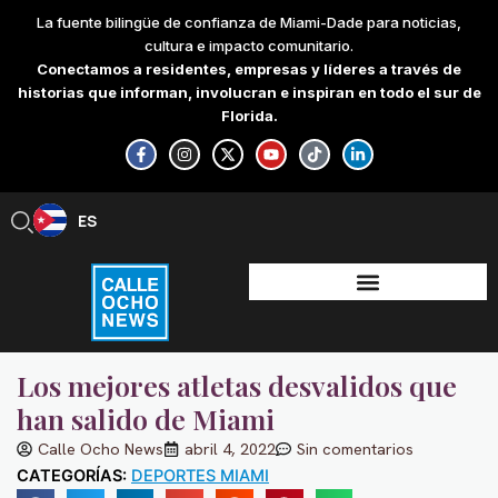
Skip
La fuente bilingüe de confianza de Miami-Dade para noticias,
to
cultura e impacto comunitario.
content
Conectamos a residentes, empresas y líderes a través de
historias que informan, involucran e inspiran en todo el sur de
Florida.
F
I
X
Y
T
L
a
n
-
o
i
i
c
s
t
u
k
n
e
t
w
t
t
k
b
a
i
u
o
e
ES
EN
o
g
t
b
k
d
o
r
t
e
i
k
a
e
n
-
m
r
-
f
i
n
Los mejores atletas desvalidos que
han salido de Miami
Calle Ocho News
abril 4, 2022
Sin comentarios
CATEGORÍAS:
DEPORTES MIAMI