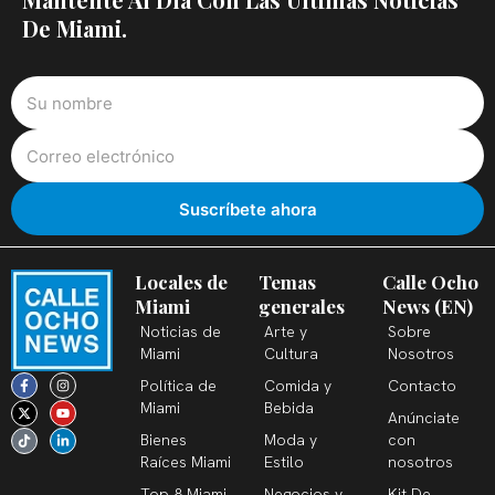
De Miami.
Locales de
Temas
Calle Ocho
Miami
generales
News (EN)
Noticias de
Arte y
Sobre
Miami
Cultura
Nosotros
F
X
T
I
Y
L
Política de
Comida y
Contacto
a
-
i
n
o
i
c
t
k
s
u
n
Miami
Bebida
Anúnciate
e
w
t
t
t
k
b
i
o
a
u
e
Bienes
Moda y
con
o
t
k
g
b
d
o
t
r
e
i
Raíces Miami
Estilo
nosotros
k
e
a
n
-
r
m
-
Top 8 Miami
Negocios y
Kit De