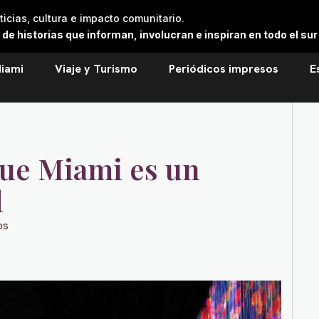
cias, cultura e impacto comunitario.
 historias que informan, involucran e inspiran en todo el sur 
iami
Viaje y Turismo
Periódicos impresos
E
lue Miami es un
d
os