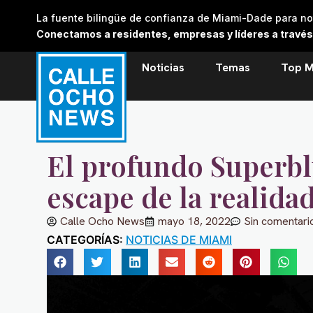
Skip
La fuente bilingüe de confianza de Miami-Dade para noti
to
Conectamos a residentes, empresas y líderes a través de
content
Noticias
Temas
Top M
El profundo Superb
escape de la realida
Calle Ocho News
mayo 18, 2022
Sin comentari
CATEGORÍAS:
NOTICIAS DE MIAMI