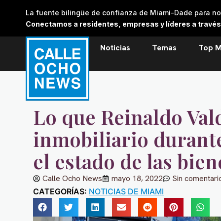
Skip
La fuente bilingüe de confianza de Miami-Dade para noti
to
Conectamos a residentes, empresas y líderes a través de
content
Noticias
Temas
Top M
Lo que Reinaldo Val
inmobiliario durante
el estado de las bie
Calle Ocho News
mayo 18, 2022
Sin comentari
CATEGORÍAS:
NOTICIAS DE MIAMI