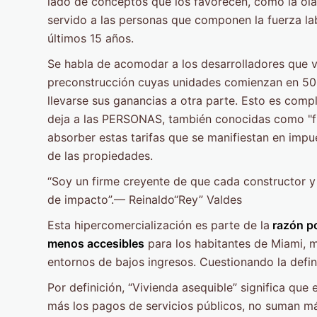
lado de conceptos que los favorecen, como la ola
servido a las personas que componen la fuerza la
últimos 15 años.
Se habla de acomodar a los desarrolladores que v
preconstrucción cuyas unidades comienzan en 500K
llevarse sus ganancias a otra parte. Esto es comp
deja a las PERSONAS, también conocidas como "fu
absorber estas tarifas que se manifiestan en impu
de las propiedades.
“Soy un firme creyente de que cada constructor y
de impacto”.— Reinaldo“Rey” Valdes
Esta hipercomercialización es parte de la
razón po
menos accesibles
para los habitantes de Miami, m
entornos de bajos ingresos. Cuestionando la defini
Por definición, “Vivienda asequible” significa que e
más los pagos de servicios públicos, no suman má