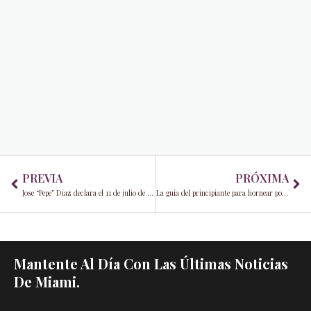
Prev
Ne
PREVIA
PRÓXIMA
Jose “Pepe” Diaz declara el 11 de julio de 2022 “Día del Anticomunismo”: Honrando la vida y muerte de Oswaldo Payá
La guía del principiante para hornear postres: 5 cosas que debe saber
Mantente Al Día Con Las Últimas Noticias
De Miami.