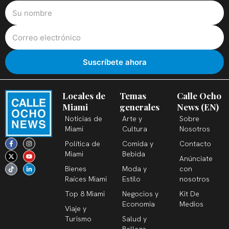
Locales de
Temas
Calle Ocho
Miami
generales
News (EN)
Noticias de
Arte y
Sobre
Miami
Cultura
Nosotros
F
X
T
I
Y
L
Política de
Comida y
Contacto
a
-
i
n
o
i
c
t
k
s
u
n
Miami
Bebida
Anúnciate
e
w
t
t
t
k
b
i
o
a
u
e
Bienes
Moda y
con
o
t
k
g
b
d
o
t
r
e
i
Raíces Miami
Estilo
nosotros
k
e
a
n
-
r
m
-
Top 8 Miami
Negocios y
Kit De
f
i
n
Economia
Medios
Viaje y
Turismo
Salud y