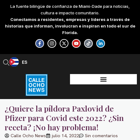
Skip
La fuente bilingüe de confianza de Miami-Dade para noticias,
to
cultura e impacto comunitario.
content
Conectamos a residentes, empresas y líderes a través de
historias que informan, involucran e inspiran en todo el sur de
Florida.
F
I
X
Y
T
L
a
n
-
o
i
i
c
s
t
u
k
n
e
t
w
t
t
k
b
a
i
u
o
e
ES
EN
o
g
t
b
k
d
o
r
t
e
i
k
a
e
n
-
m
r
-
f
i
n
¿Quiere la píldora Paxlovid de
Pfizer para Covid este 2022? ¿Sin
receta? ¡No hay problema!
Calle Ocho News
julio 14, 2022
Sin comentarios