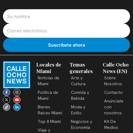
Locales de
Temas
Calle Ocho
Miami
generales
News (EN)
Noticias de
Arte y
Sobre
Miami
Cultura
Nosotros
F
X
T
I
Y
L
Política de
Comida y
Contacto
a
-
i
n
o
i
c
t
k
s
u
n
Miami
Bebida
Anúnciate
e
w
t
t
t
k
b
i
o
a
u
e
Bienes
Moda y
con
o
t
k
g
b
d
o
t
r
e
i
Raíces Miami
Estilo
nosotros
k
e
a
n
-
r
m
-
Top 8 Miami
Negocios y
Kit De
f
i
n
Economia
Medios
Viaje y