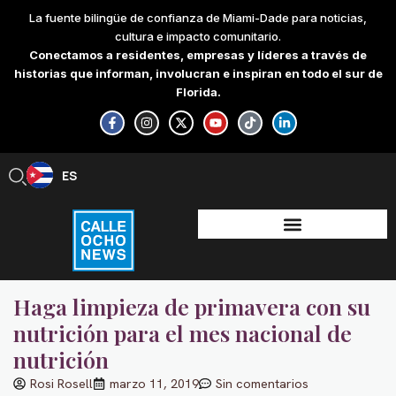
Skip
La fuente bilingüe de confianza de Miami-Dade para noticias,
to
cultura e impacto comunitario.
content
Conectamos a residentes, empresas y líderes a través de
historias que informan, involucran e inspiran en todo el sur de
Florida.
F
I
X
Y
T
L
a
n
-
o
i
i
c
s
t
u
k
n
e
t
w
t
t
k
b
a
i
u
o
e
ES
EN
o
g
t
b
k
d
o
r
t
e
i
k
a
e
n
-
m
r
-
f
i
n
Haga limpieza de primavera con su
nutrición para el mes nacional de
nutrición
Rosi Rosell
marzo 11, 2019
Sin comentarios