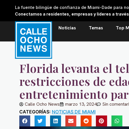
Skip
La fuente bilingüe de confianza de Miami-Dade para noti
to
Conectamos a residentes, empresas y líderes a través de
content
Noticias
Temas
Top M
Florida levanta el te
restricciones de eda
entretenimiento par
Calle Ocho News
marzo 13, 2024
Sin comentar
CATEGORÍAS:
NOTICIAS DE MIAMI