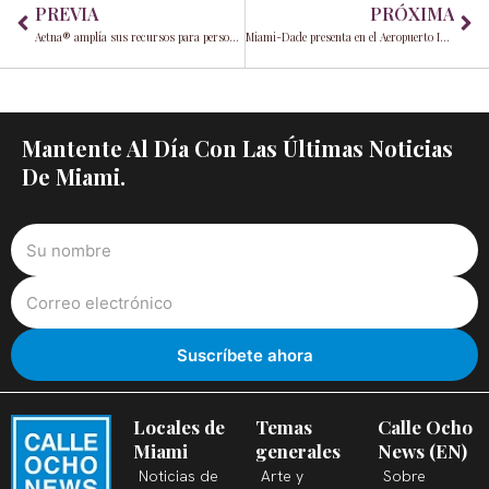
PREVIA
PRÓXIMA
Aetna® amplía sus recursos para personas con autismo mientras la comisionada Raquel Regalado impulsa los esfuerzos de neuroinclusión en el condado de Miami-Dade
Miami-Dade presenta en el Aeropuerto Internacional de Miami (MIA), el primer centro de monitoreo digital integral de todo el aeropuerto de EE. UU.
Mantente Al Día Con Las Últimas Noticias
De Miami.
Locales de
Temas
Calle Ocho
Miami
generales
News (EN)
Noticias de
Arte y
Sobre