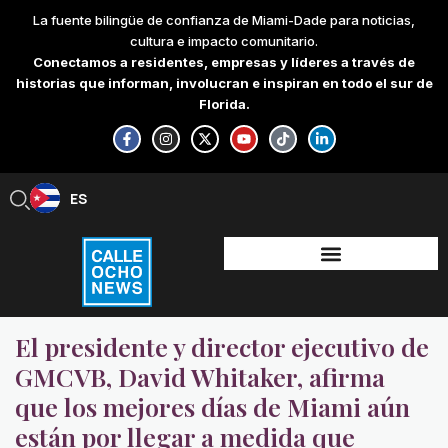
Skip
La fuente bilingüe de confianza de Miami-Dade para noticias,
to
cultura e impacto comunitario.
content
Conectamos a residentes, empresas y líderes a través de
historias que informan, involucran e inspiran en todo el sur de
Florida.
F
I
X
Y
T
L
a
n
-
o
i
i
c
s
t
u
k
n
e
t
w
t
t
k
b
a
i
u
o
e
ES
EN
o
g
t
b
k
d
o
r
t
e
i
k
a
e
n
-
m
r
-
f
i
n
El presidente y director ejecutivo de
GMCVB, David Whitaker, afirma
que los mejores días de Miami aún
están por llegar a medida que