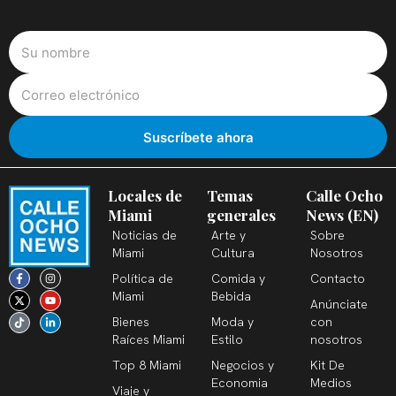
Locales de
Temas
Calle Ocho
Miami
generales
News (EN)
Noticias de
Arte y
Sobre
Miami
Cultura
Nosotros
F
X
T
I
Y
L
Política de
Comida y
Contacto
a
-
i
n
o
i
c
t
k
s
u
n
Miami
Bebida
Anúnciate
e
w
t
t
t
k
b
i
o
a
u
e
Bienes
Moda y
con
o
t
k
g
b
d
o
t
r
e
i
Raíces Miami
Estilo
nosotros
k
e
a
n
-
r
m
-
Top 8 Miami
Negocios y
Kit De
f
i
n
Economia
Medios
Viaje y