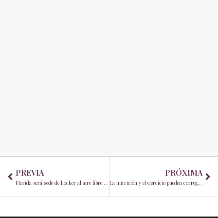
Prev
Ne
PREVIA
PRÓXIMA
Florida será sede de hockey al aire libre de la NHL: anuncian Miami y Tampa para la próxima temporada
La nutrición y el ejercicio pueden corregir estas 10 enfermedades