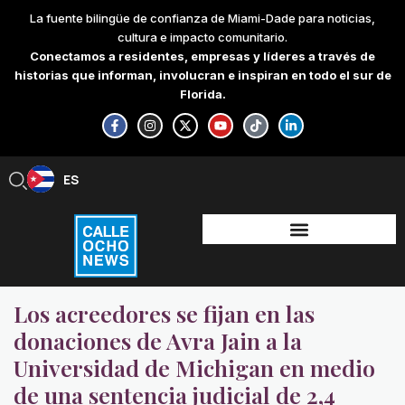
Skip
La fuente bilingüe de confianza de Miami-Dade para noticias,
to
cultura e impacto comunitario.
content
Conectamos a residentes, empresas y líderes a través de
historias que informan, involucran e inspiran en todo el sur de
Florida.
F
I
X
Y
T
L
a
n
-
o
i
i
c
s
t
u
k
n
e
t
w
t
t
k
b
a
i
u
o
e
ES
EN
o
g
t
b
k
d
o
r
t
e
i
k
a
e
n
-
m
r
-
f
i
n
Los acreedores se fijan en las
donaciones de Avra ​​Jain a la
Universidad de Michigan en medio
de una sentencia judicial de 2,4