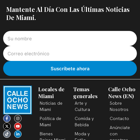
Mantente Al Día Con Las Últimas Noticias
De Miami.
Locales de
Temas
Calle Ocho
Miami
generales
News (EN)
Noticias de
Arte y
Sobre
Miami
Cultura
Nosotros
F
X
T
I
Y
L
Política de
Comida y
Contacto
a
-
i
n
o
i
c
t
k
s
u
n
Miami
Bebida
Anúnciate
e
w
t
t
t
k
b
i
o
a
u
e
Bienes
Moda y
con
o
t
k
g
b
d
o
t
r
e
i