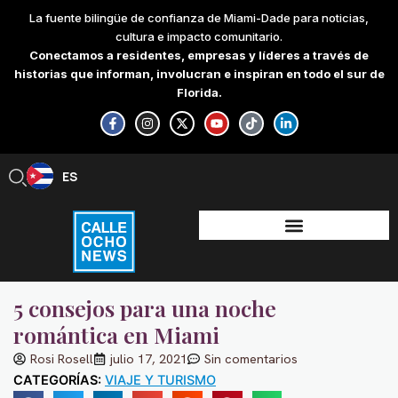
Skip
La fuente bilingüe de confianza de Miami-Dade para noticias,
to
cultura e impacto comunitario.
content
Conectamos a residentes, empresas y líderes a través de
historias que informan, involucran e inspiran en todo el sur de
Florida.
F
I
X
Y
T
L
a
n
-
o
i
i
c
s
t
u
k
n
e
t
w
t
t
k
b
a
i
u
o
e
ES
EN
o
g
t
b
k
d
o
r
t
e
i
k
a
e
n
-
m
r
-
f
i
n
5 consejos para una noche
romántica en Miami
Rosi Rosell
julio 17, 2021
Sin comentarios
CATEGORÍAS:
VIAJE Y TURISMO