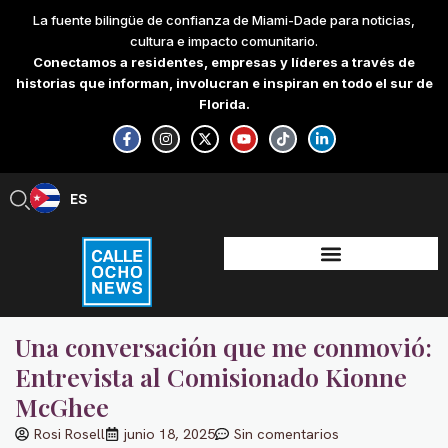
Skip
La fuente bilingüe de confianza de Miami-Dade para noticias,
to
cultura e impacto comunitario.
content
Conectamos a residentes, empresas y líderes a través de
historias que informan, involucran e inspiran en todo el sur de
Florida.
F
I
X
Y
T
L
a
n
-
o
i
i
c
s
t
u
k
n
e
t
w
t
t
k
b
a
i
u
o
e
ES
EN
o
g
t
b
k
d
o
r
t
e
i
k
a
e
n
-
m
r
-
f
i
n
Una conversación que me conmovió:
Entrevista al Comisionado Kionne
McGhee
Rosi Rosell
junio 18, 2025
Sin comentarios