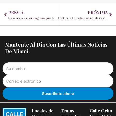
Prev
Ne
PREVIA
PRÓXIMA
Miami inicia la cuenta regresiva para la Copa Mundial de la FIFA 2026™ con una celebración repleta de estrellas
Los kits de RCP salvan vidas: Rita Case y Asociación Americana del Corazón lideran la carga
Mantente Al Día Con Las Últimas Noticias
De Miami.
Locales de
Temas
Calle Ocho