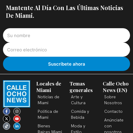
Mantente Al Día Con Las Últimas Noticias
De Miami.
Locales de
Temas
Calle Ocho
Miami
generales
News (EN)
Noticias de
Arte y
Sobre
Miami
Cultura
Nosotros
F
X
T
I
Y
L
Política de
Comida y
Contacto
a
-
i
n
o
i
c
t
k
s
u
n
Miami
Bebida
Anúnciate
e
w
t
t
t
k
b
i
o
a
u
e
Bienes
Moda y
con
o
t
k
g
b
d
o
t
r
e
i
Raíces Miami
Estilo
nosotros