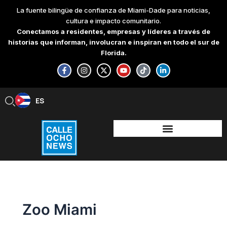
Skip
La fuente bilingüe de confianza de Miami-Dade para noticias,
to
cultura e impacto comunitario.
content
Conectamos a residentes, empresas y líderes a través de
historias que informan, involucran e inspiran en todo el sur de
Florida.
F
I
X
Y
T
L
a
n
-
o
i
i
c
s
t
u
k
n
e
t
w
t
t
k
b
a
i
u
o
e
ES
EN
o
g
t
b
k
d
o
r
t
e
i
k
a
e
n
-
m
r
-
f
i
n
Zoo Miami