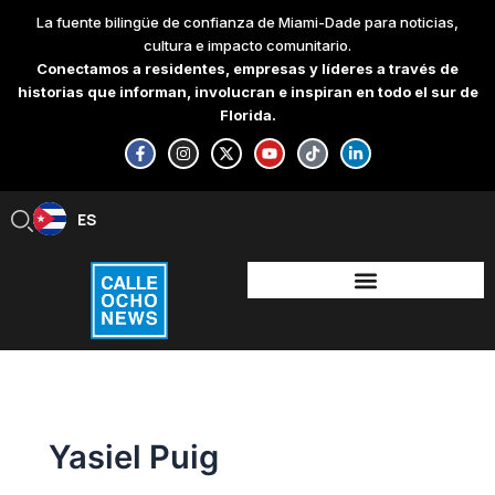
Skip
La fuente bilingüe de confianza de Miami-Dade para noticias,
to
cultura e impacto comunitario.
content
Conectamos a residentes, empresas y líderes a través de
historias que informan, involucran e inspiran en todo el sur de
Florida.
F
I
X
Y
T
L
a
n
-
o
i
i
c
s
t
u
k
n
e
t
w
t
t
k
b
a
i
u
o
e
ES
EN
o
g
t
b
k
d
o
r
t
e
i
k
a
e
n
-
m
r
-
f
i
n
Yasiel Puig