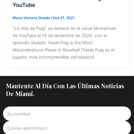
YouTube
Maria Victoria Oviedo
/
Ene 27, 2021
“La vida de Puig” se estrenó en el canal Momentum
de YouTube el 14 de diciembre de 2020, con el
episodio titulado Yasiel Puig is the Most
Misunderstood Player in Baseball (Yasiel Puig es el
jugador más incomprendido del béisbol).
Mantente Al Día Con Las Últimas Noticias
De Miami.