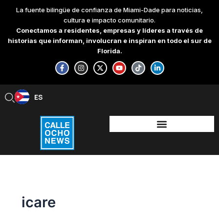
Skip
La fuente bilingüe de confianza de Miami-Dade para noticias,
to
cultura e impacto comunitario.
content
Conectamos a residentes, empresas y líderes a través de
historias que informan, involucran e inspiran en todo el sur de
Florida.
F
I
X
Y
T
L
a
n
-
o
i
i
c
s
t
u
k
n
e
t
w
t
t
k
b
a
i
u
o
e
ES
EN
o
g
t
b
k
d
o
r
t
e
i
k
a
e
n
-
m
r
-
f
i
n
icare