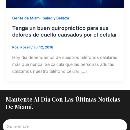
,
Gente de Miami
Salud y Belleza
Tenga un buen quiropráctico para sus
dolores de cuello causados por el celular
Rosi Rosell
/
Jul 12, 2018
Hoy día dependemos de nuestros teléfonos celulares
más que nunca. Se calcula que las personas adultas
utilizamos nuestro teléfono celular […]
Mantente Al Día Con Las Últimas Noticias
De Miami.