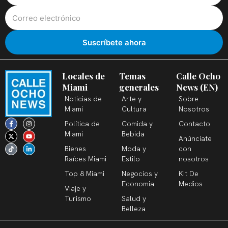
Locales de
Temas
Calle Ocho
Miami
generales
News (EN)
Noticias de
Arte y
Sobre
Miami
Cultura
Nosotros
F
X
T
I
Y
L
Política de
Comida y
Contacto
a
-
i
n
o
i
c
t
k
s
u
n
Miami
Bebida
Anúnciate
e
w
t
t
t
k
b
i
o
a
u
e
Bienes
Moda y
con
o
t
k
g
b
d
o
t
r
e
i
Raíces Miami
Estilo
nosotros
k
e
a
n
-
r
m
-
Top 8 Miami
Negocios y
Kit De
f
i
n
Economia
Medios
Viaje y
Turismo
Salud y
Belleza