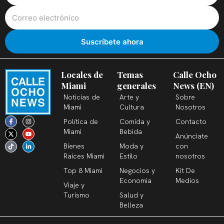
Locales de
Temas
Calle Ocho
Miami
generales
News (EN)
Noticias de
Arte y
Sobre
Miami
Cultura
Nosotros
F
X
T
I
Y
L
Política de
Comida y
Contacto
a
-
i
n
o
i
c
t
k
s
u
n
Miami
Bebida
Anúnciate
e
w
t
t
t
k
b
i
o
a
u
e
Bienes
Moda y
con
o
t
k
g
b
d
o
t
r
e
i
Raíces Miami
Estilo
nosotros
k
e
a
n
-
r
m
-
Top 8 Miami
Negocios y
Kit De
f
i
n
Economia
Medios
Viaje y
Turismo
Salud y
Belleza