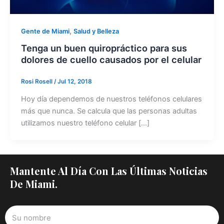
,
Gente de Miami
Salud y Belleza
Tenga un buen quiropráctico para sus
dolores de cuello causados por el celular
Rosi Rosell
/
Jul 12, 2018
Hoy día dependemos de nuestros teléfonos celulares
más que nunca. Se calcula que las personas adultas
utilizamos nuestro teléfono celular […]
Mantente Al Día Con Las Últimas Noticias
De Miami.