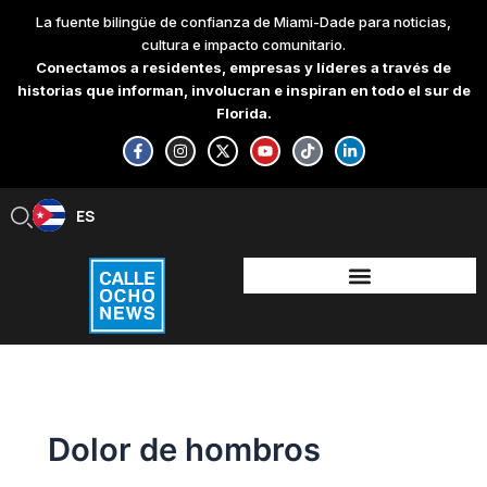
Skip
La fuente bilingüe de confianza de Miami-Dade para noticias,
to
cultura e impacto comunitario.
content
Conectamos a residentes, empresas y líderes a través de
historias que informan, involucran e inspiran en todo el sur de
Florida.
F
I
X
Y
T
L
a
n
-
o
i
i
c
s
t
u
k
n
e
t
w
t
t
k
b
a
i
u
o
e
ES
EN
o
g
t
b
k
d
o
r
t
e
i
k
a
e
n
-
m
r
-
f
i
n
Dolor de hombros