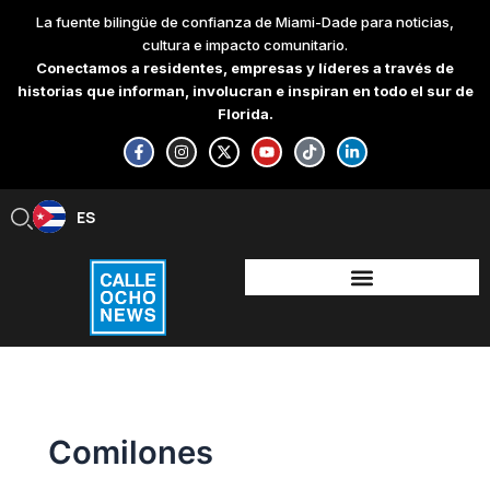
Skip
La fuente bilingüe de confianza de Miami-Dade para noticias,
to
cultura e impacto comunitario.
content
Conectamos a residentes, empresas y líderes a través de
historias que informan, involucran e inspiran en todo el sur de
Florida.
F
I
X
Y
T
L
a
n
-
o
i
i
c
s
t
u
k
n
e
t
w
t
t
k
b
a
i
u
o
e
ES
EN
o
g
t
b
k
d
o
r
t
e
i
k
a
e
n
-
m
r
-
f
i
n
Comilones