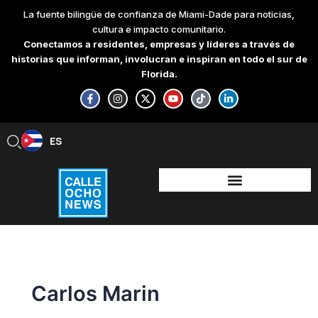
Skip
La fuente bilingüe de confianza de Miami-Dade para noticias,
to
cultura e impacto comunitario.
content
Conectamos a residentes, empresas y líderes a través de
historias que informan, involucran e inspiran en todo el sur de
Florida.
F
I
X
Y
T
L
a
n
-
o
i
i
c
s
t
u
k
n
e
t
w
t
t
k
b
a
i
u
o
e
ES
EN
o
g
t
b
k
d
o
r
t
e
i
k
a
e
n
-
m
r
-
f
i
n
Carlos Marin