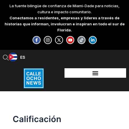
Skip
La fuente bilingüe de confianza de Miami-Dade para noticias,
to
cultura e impacto comunitario.
content
Conectamos a residentes, empresas y líderes a través de
historias que informan, involucran e inspiran en todo el sur de
Florida.
F
I
X
Y
T
L
a
n
-
o
i
i
c
s
t
u
k
n
e
t
w
t
t
k
b
a
i
u
o
e
ES
EN
o
g
t
b
k
d
o
r
t
e
i
k
a
e
n
-
m
r
-
f
i
n
Calificación