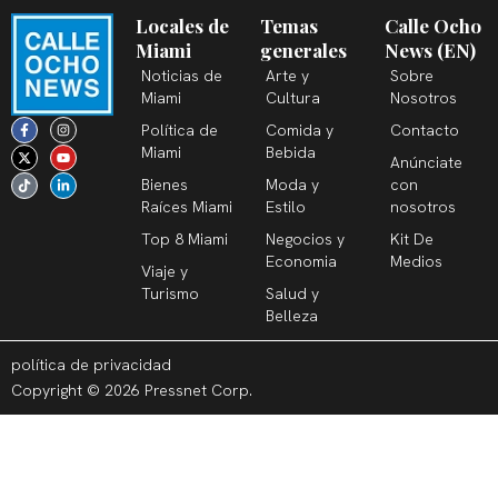
Locales de
Temas
Calle Ocho
Miami
generales
News (EN)
Noticias de
Arte y
Sobre
Miami
Cultura
Nosotros
F
X
T
I
Y
L
Política de
Comida y
Contacto
a
-
i
n
o
i
c
t
k
s
u
n
Miami
Bebida
Anúnciate
e
w
t
t
t
k
b
i
o
a
u
e
Bienes
Moda y
con
o
t
k
g
b
d
o
t
r
e
i
Raíces Miami
Estilo
nosotros
k
e
a
n
-
r
m
-
Top 8 Miami
Negocios y
Kit De
f
i
n
Economia
Medios
Viaje y
Turismo
Salud y
Belleza
política de privacidad
Copyright © 2026 Pressnet Corp.