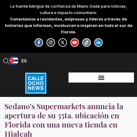
Skip
La fuente bilingüe de confianza de Miami-Dade para noticias,
to
cultura e impacto comunitario.
content
Conectamos a residentes, empresas y líderes a través de
historias que informan, involucran e inspiran en todo el sur de
Florida.
F
I
X
Y
T
L
a
n
-
o
i
i
c
s
t
u
k
n
e
t
w
t
t
k
b
a
i
u
o
e
ES
EN
o
g
t
b
k
d
o
r
t
e
i
k
a
e
n
-
m
r
-
f
i
n
Sedano’s Supermarkets anuncia la
apertura de su 35ta. ubicación en
Florida con una nueva tienda en
Hialeah