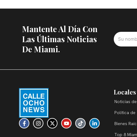
Mantente Al Día Con
Las Últimas Noticias
De Miami.
Locales
Noticias de
Política de
F
I
X
Y
T
L
Bienes Raí
a
n
-
o
i
i
c
s
t
u
k
n
Top 8 Miam
e
t
w
t
t
k