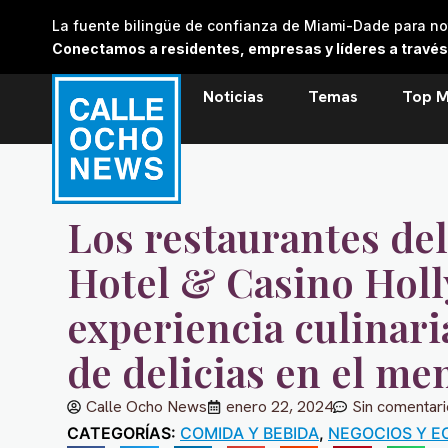
Skip
La fuente bilingüe de confianza de Miami-Dade para noti
to
Conectamos a residentes, empresas y líderes a través de
content
Noticias
Temas
Top M
Los restaurantes de
Hotel & Casino Holl
experiencia culinar
de delicias en el me
Calle Ocho News
enero 22, 2024
Sin comentar
CATEGORÍAS:
COMIDA Y BEBIDA
,
NEGOCIOS Y E