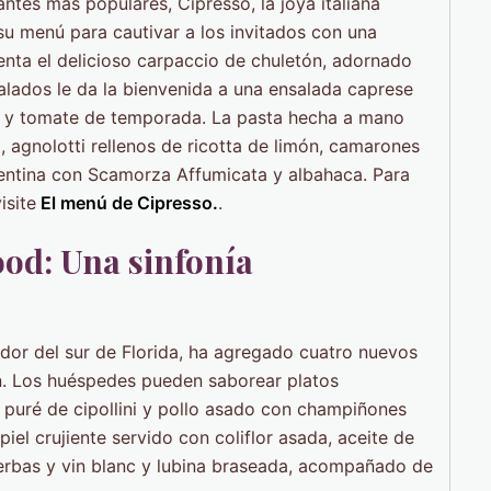
ntes mas populares, Cipresso, la joya italiana
u menú para cautivar a los invitados con una
senta el delicioso carpaccio de chuletón, adornado
alados le da la bienvenida a una ensalada caprese
la y tomate de temporada. La pasta hecha a mano
 agnolotti rellenos de ricotta de limón, camarones
rrentina con Scamorza Affumicata y albahaca. Para
isite
El menú de Cipresso.
.
od: Una sinfonía
or del sur de Florida, ha agregado cuatro nuevos
n. Los huéspedes pueden saborear platos
 puré de cipollini y pollo asado con champiñones
el crujiente servido con coliflor asada, aceite de
ierbas y vin blanc y lubina braseada, acompañado de