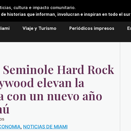
cias, cultura e impacto comunitario.
 historias que informan, involucran e inspiran en todo el sur 
iami
Viaje y Turismo
Periódicos impresos
E
l Seminole Hard Rock
ywood elevan la
ia con un nuevo año
nú
ios
CONOMIA
,
NOTICIAS DE MIAMI