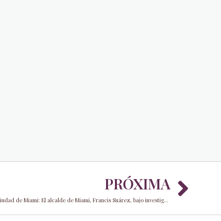
Nex
PRÓXIMA
Lo último en la serie de sagas legales de la ciudad de Miami: El alcalde de Miami, Francis Suárez, bajo investigación empresarial en expansión