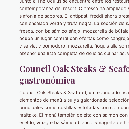
Junto a The Oculus se encuentra entre los restaura
contemporánea del resort. Cipresso ha ampliado s
sinfonía de sabores. El antipasti freddi ahora pre
con ensalada verde y trufa negra. La sección de s
fresca, con balsámico añejo, mozzarella de búfa
ocupa un lugar central con ofertas como cangrejo,
y salvia, y pomodoro, mozzarella, ñoquis alla so
obtener una lista completa de delicias culinarias, v
Council Oak Steaks & Seafo
gastronómica
Council Oak Steaks & Seafood, un reconocido asad
elementos de menú a su ya galardonada selecció
principales como costillas estofadas con cola con
maitake. El menú también deleita con salmón con pi
eneldo, vinagre balsámico blanco, vinagreta de h