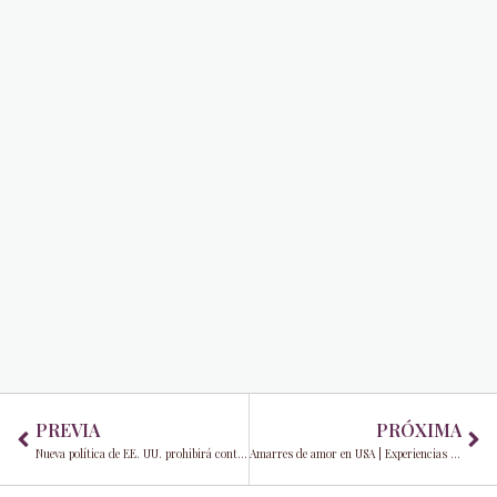
Prev
Ne
PREVIA
PRÓXIMA
Nueva política de EE. UU. prohibirá contratos con la MLB a jugadores cubanos de béisbol vinculados a La Habana
Amarres de amor en USA | Experiencias reales de Paloma Lafuente