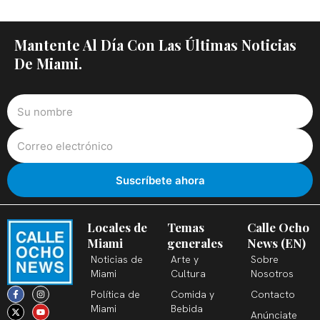
Mantente Al Día Con Las Últimas Noticias
De Miami.
Locales de
Temas
Calle Ocho
Miami
generales
News (EN)
Noticias de
Arte y
Sobre
Miami
Cultura
Nosotros
F
X
T
I
Y
L
Política de
Comida y
Contacto
a
-
i
n
o
i
c
t
k
s
u
n
Miami
Bebida
Anúnciate
e
w
t
t
t
k