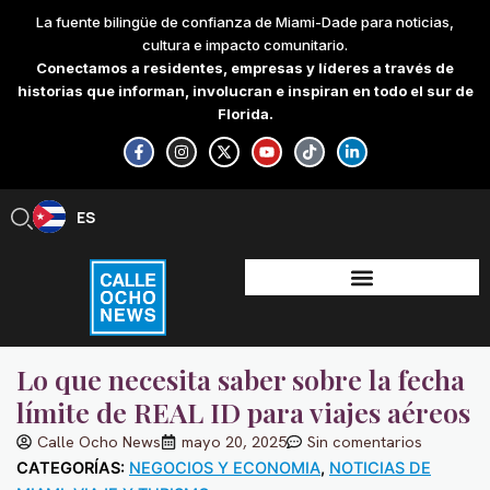
Skip
La fuente bilingüe de confianza de Miami-Dade para noticias,
to
cultura e impacto comunitario.
content
Conectamos a residentes, empresas y líderes a través de
historias que informan, involucran e inspiran en todo el sur de
Florida.
F
I
X
Y
T
L
a
n
-
o
i
i
c
s
t
u
k
n
e
t
w
t
t
k
b
a
i
u
o
e
ES
EN
o
g
t
b
k
d
o
r
t
e
i
k
a
e
n
-
m
r
-
f
i
n
Lo que necesita saber sobre la fecha
límite de REAL ID para viajes aéreos
Calle Ocho News
mayo 20, 2025
Sin comentarios
CATEGORÍAS:
NEGOCIOS Y ECONOMIA
,
NOTICIAS DE