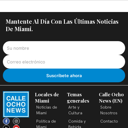
Mantente Al Día Con Las Últimas Noticias
De Miami.
Locales de
Temas
Calle Ocho
Miami
generales
News (EN)
Noticias de
Arte y
Sobre
Miami
Cultura
Nosotros
F
X
T
I
Y
L
Política de
Comida y
Contacto
a
-
i
n
o
i
c
t
k
s
u
n
Miami
Bebida