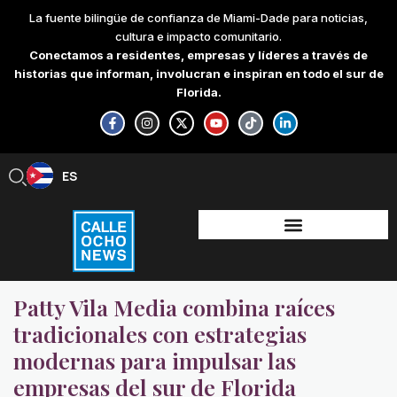
Skip
La fuente bilingüe de confianza de Miami-Dade para noticias,
to
cultura e impacto comunitario.
content
Conectamos a residentes, empresas y líderes a través de
historias que informan, involucran e inspiran en todo el sur de
Florida.
F
I
X
Y
T
L
a
n
-
o
i
i
c
s
t
u
k
n
e
t
w
t
t
k
b
a
i
u
o
e
ES
EN
o
g
t
b
k
d
o
r
t
e
i
k
a
e
n
-
m
r
-
f
i
n
Patty Vila Media combina raíces
tradicionales con estrategias
modernas para impulsar las
empresas del sur de Florida