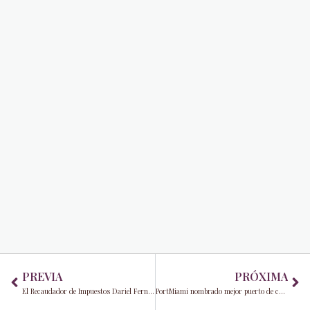
Prev
Ne
PREVIA
PRÓXIMA
El Recaudador de Impuestos Dariel Fernandez inaugura la sucursal modernizada de Midway Crossings
PortMiami nombrado mejor puerto de cruceros por Global Traveler por tercer año consecutivo