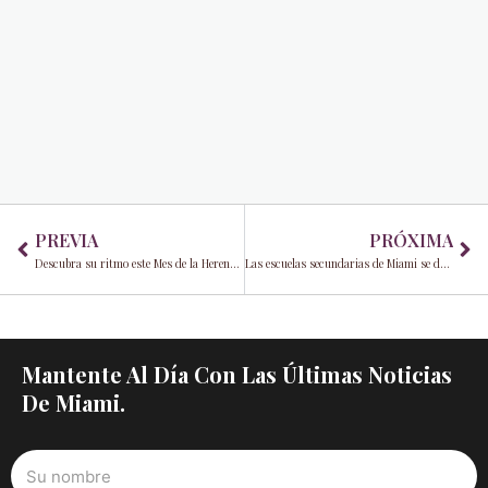
Prev
Ne
PREVIA
PRÓXIMA
Descubra su ritmo este Mes de la Herencia Hispana en Seminole Hard Rock Hotel & Casino Hollywood
Las escuelas secundarias de Miami se destacan por producir la mayor cantidad de talento de la NFL para las listas del fin de semana inaugural
Mantente Al Día Con Las Últimas Noticias
De Miami.