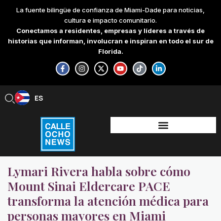
Skip
La fuente bilingüe de confianza de Miami-Dade para noticias,
to
cultura e impacto comunitario.
content
Conectamos a residentes, empresas y líderes a través de
historias que informan, involucran e inspiran en todo el sur de
Florida.
F
I
X
Y
T
L
a
n
-
o
i
i
c
s
t
u
k
n
e
t
w
t
t
k
b
a
i
u
o
e
ES
EN
o
g
t
b
k
d
o
r
t
e
i
k
a
e
n
-
m
r
-
f
i
n
Lymari Rivera habla sobre cómo
Mount Sinai Eldercare PACE
transforma la atención médica para
personas mayores en Miami