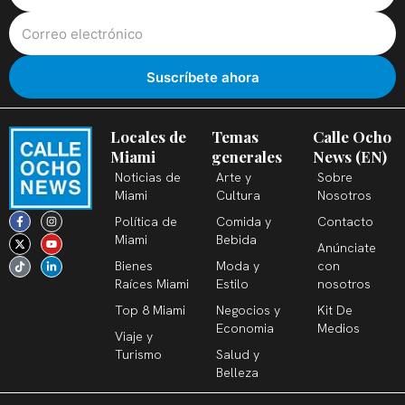
Locales de
Temas
Calle Ocho
Miami
generales
News (EN)
Noticias de
Arte y
Sobre
Miami
Cultura
Nosotros
F
X
T
I
Y
L
Política de
Comida y
Contacto
a
-
i
n
o
i
c
t
k
s
u
n
Miami
Bebida
Anúnciate
e
w
t
t
t
k
b
i
o
a
u
e
Bienes
Moda y
con
o
t
k
g
b
d
o
t
r
e
i
Raíces Miami
Estilo
nosotros
k
e
a
n
-
r
m
-
Top 8 Miami
Negocios y
Kit De
f
i
n
Economia
Medios
Viaje y
Turismo
Salud y
Belleza