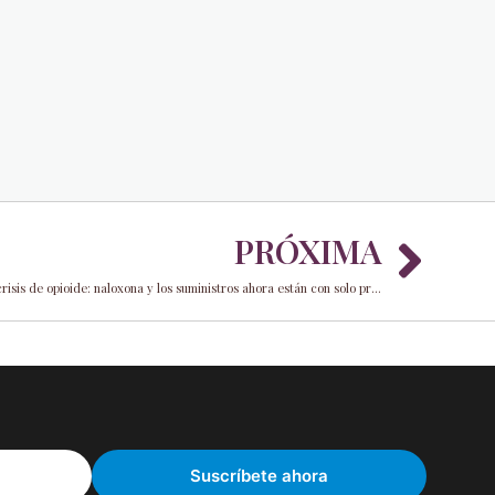
Nex
PRÓXIMA
Máquinas expendedoras desplegado por el crisis de opioide: naloxona y los suministros ahora están con solo presionar un botón