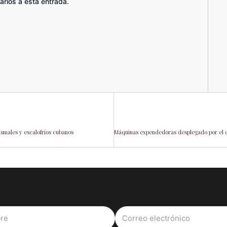
arios a esta entrada.
smales y escalofríos cubanos