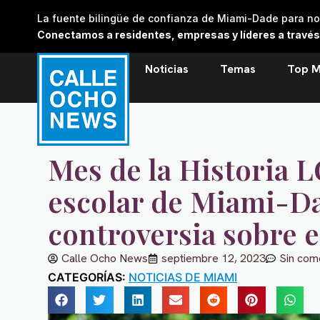
Skip
La fuente bilingüe de confianza de Miami-Dade para noti
to
Conectamos a residentes, empresas y líderes a través de
content
Noticias
Temas
Top M
Mes de la Historia 
escolar de Miami-D
controversia sobre 
Calle Ocho News
septiembre 12, 2023
Sin com
CATEGORÍAS:
NOTICIAS DE MIAMI