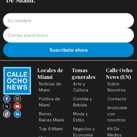
Locales de
Temas
Calle Ocho
Miami
generales
News (EN)
Noticias de
Arte y
Sobre
Miami
Cultura
Nosotros
F
X
T
I
Y
L
Política de
Comida y
Contacto
a
-
i
n
o
i
c
t
k
s
u
n
Miami
Bebida
Anúnciate
e
w
t
t
t
k
b
i
o
a
u
e
Bienes
Moda y
con
o
t
k
g
b
d
o
t
r
e
i
Raíces Miami
Estilo
nosotros
k
e
a
n
-
r
m
-
Top 8 Miami
Negocios y
Kit De
f
i
n
Economia
Medios