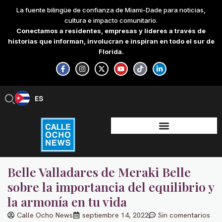
Skip
La fuente bilingüe de confianza de Miami-Dade para noticias,
to
cultura e impacto comunitario.
content
Conectamos a residentes, empresas y líderes a través de
historias que informan, involucran e inspiran en todo el sur de
Florida.
F
I
X
Y
T
L
a
n
-
o
i
i
c
s
t
u
k
n
e
t
w
t
t
k
b
a
i
u
o
e
ES
EN
o
g
t
b
k
d
o
r
t
e
i
k
a
e
n
-
m
r
-
f
i
n
Belle Valladares de Meraki Belle
sobre la importancia del equilibrio y
la armonía en tu vida
Calle Ocho News
septiembre 14, 2022
Sin comentarios