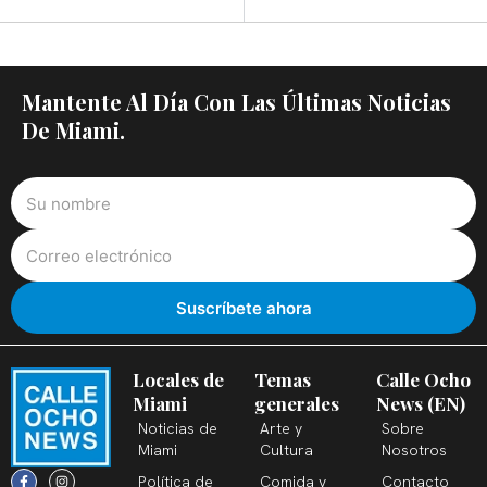
Mantente Al Día Con Las Últimas Noticias
De Miami.
Locales de
Temas
Calle Ocho
Miami
generales
News (EN)
Noticias de
Arte y
Sobre
Miami
Cultura
Nosotros
F
X
T
I
Y
L
Política de
Comida y
Contacto
a
-
i
n
o
i