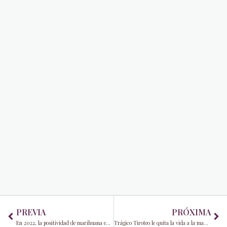
Prev
Ne
PREVIA
PRÓXIMA
En 2022, la positividad de marihuana en la fuerza laboral de EE. UU. alcanzó un máximo de 25 años
Trágico Tiroteo le quita la vida a la madre frente a sus 6 hijos