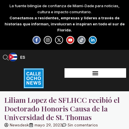
Skip
La fuente bilingüe de confianza de Miami-Dade para noticias,
to
cultura e impacto comunitario.
content
Conectamos a residentes, empresas y líderes a través de
historias que informan, involucran e inspiran en todo el sur de
Florida.
F
I
X
Y
T
L
a
n
-
o
i
i
c
s
t
u
k
n
e
t
w
t
t
k
b
a
i
u
o
e
ES
EN
o
g
t
b
k
d
o
r
t
e
i
k
a
e
n
-
m
r
-
f
i
n
Liliam Lopez de SFLHCC recibió el
Doctorado Honoris Causa de la
Universidad de St. Thomas
Newsdesk
mayo 29, 2023
Sin comentarios