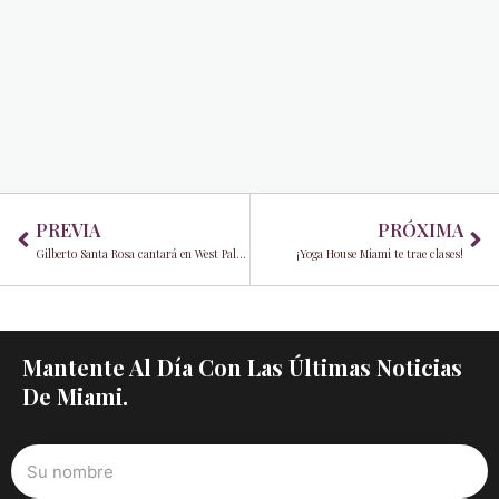
Prev
Ne
PREVIA
PRÓXIMA
Gilberto Santa Rosa cantará en West Palm Beach
¡Yoga House Miami te trae clases!
Mantente Al Día Con Las Últimas Noticias
De Miami.