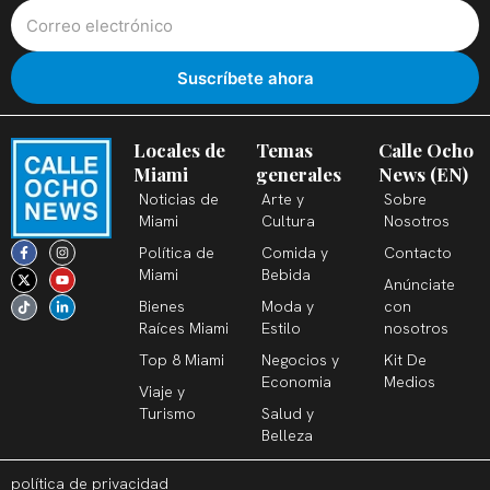
Locales de
Temas
Calle Ocho
Miami
generales
News (EN)
Noticias de
Arte y
Sobre
Miami
Cultura
Nosotros
F
X
T
I
Y
L
Política de
Comida y
Contacto
a
-
i
n
o
i
c
t
k
s
u
n
Miami
Bebida
Anúnciate
e
w
t
t
t
k
b
i
o
a
u
e
Bienes
Moda y
con
o
t
k
g
b
d
o
t
r
e
i
Raíces Miami
Estilo
nosotros
k
e
a
n
-
r
m
-
Top 8 Miami
Negocios y
Kit De
f
i
n
Economia
Medios
Viaje y
Turismo
Salud y
Belleza
política de privacidad