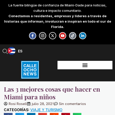
Skip
La fuente bilingüe de confianza de Miami-Dade para noticias,
to
cultura e impacto comunitario.
content
Conectamos a residentes, empresas y líderes a través de
historias que informan, involucran e inspiran en todo el sur de
Florida.
F
I
X
Y
T
L
a
n
-
o
i
i
c
s
t
u
k
n
e
t
w
t
t
k
b
a
i
u
o
e
ES
EN
o
g
t
b
k
d
o
r
t
e
i
k
a
e
n
-
m
r
-
f
i
n
Las 3 mejores cosas que hacer en
Miami para niños
Rosi Rosell
julio 28, 2021
Sin comentarios
CATEGORÍAS:
VIAJE Y TURISMO