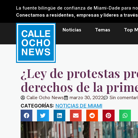
Skip
La fuente bilingüe de confianza de Miami-Dade para noti
to
Conectamos a residentes, empresas y líderes a través de
content
Noticias
Temas
Top M
¿Ley de protestas pr
derechos de la pri
Calle Ocho News
marzo 30, 2022
Sin comentar
CATEGORÍAS:
NOTICIAS DE MIAMI