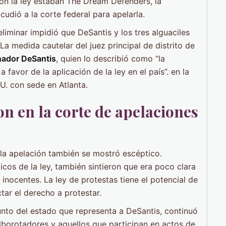
on la ley estaban The Dream Defenders, la
udió a la corte federal para apelarla.
liminar impidió que DeSantis y los tres alguaciles
 La medida cautelar del juez principal de distrito de
nador DeSantis
, quien lo describió como “la
 favor de la aplicación de la ley en el país”. en la
U. con sede en Atlanta.
n en la corte de apelaciones
 la apelación también se mostró escéptico.
cos de la ley, también sintieron que era poco clara
 inocentes. La ley de protestas tiene el potencial de
tar el derecho a protestar.
unto del estado que representa a DeSantis, continuó
alborotadores y aquellos que participan en actos de