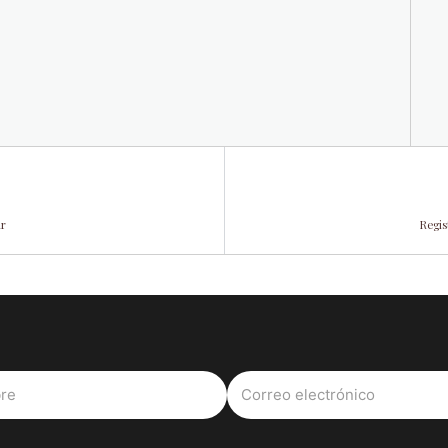
ar
Regis