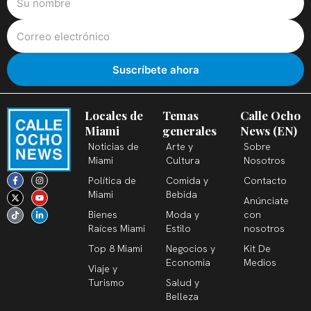
Locales de
Temas
Calle Ocho
Miami
generales
News (EN)
Noticias de
Arte y
Sobre
Miami
Cultura
Nosotros
F
X
T
I
Y
L
Política de
Comida y
Contacto
a
-
i
n
o
i
c
t
k
s
u
n
Miami
Bebida
Anúnciate
e
w
t
t
t
k
b
i
o
a
u
e
Bienes
Moda y
con
o
t
k
g
b
d
o
t
r
e
i
Raíces Miami
Estilo
nosotros
k
e
a
n
-
r
m
-
Top 8 Miami
Negocios y
Kit De
f
i
n
Economia
Medios
Viaje y
Turismo
Salud y
Belleza