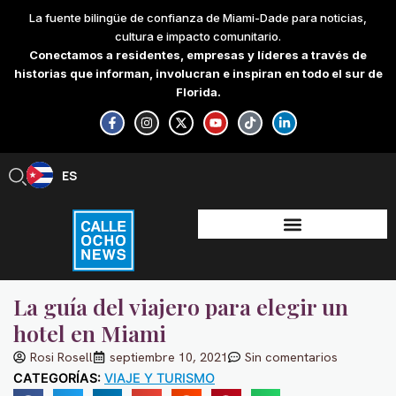
Skip
La fuente bilingüe de confianza de Miami-Dade para noticias,
to
cultura e impacto comunitario.
content
Conectamos a residentes, empresas y líderes a través de
historias que informan, involucran e inspiran en todo el sur de
Florida.
F
I
X
Y
T
L
a
n
-
o
i
i
c
s
t
u
k
n
e
t
w
t
t
k
b
a
i
u
o
e
ES
EN
o
g
t
b
k
d
o
r
t
e
i
k
a
e
n
-
m
r
-
f
i
n
La guía del viajero para elegir un
hotel en Miami
Rosi Rosell
septiembre 10, 2021
Sin comentarios
CATEGORÍAS:
VIAJE Y TURISMO