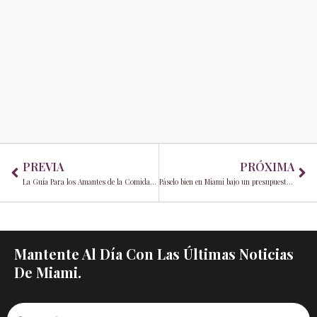
Prev
Ne
PREVIA
PRÓXIMA
La Guía Para los Amantes de la Comida en Miami
Páselo bien en Miami bajo un presupuesto limitado
Mantente Al Día Con Las Últimas Noticias
De Miami.