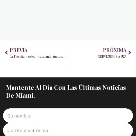
Prev
Ne
PREVIA
PRÓXIMA
La Fiscalía y usted: trabajando juntos, por la fiscal estatal Katherine Fernández Rundle
BIENVENIDOS A USA
Mantente Al Día Con Las Últimas Noticias
De Miami.