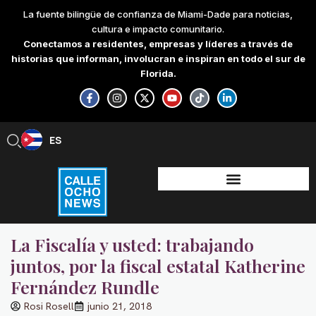
Skip
La fuente bilingüe de confianza de Miami-Dade para noticias,
to
cultura e impacto comunitario.
content
Conectamos a residentes, empresas y líderes a través de
historias que informan, involucran e inspiran en todo el sur de
Florida.
F
I
X
Y
T
L
a
n
-
o
i
i
c
s
t
u
k
n
e
t
w
t
t
k
b
a
i
u
o
e
ES
EN
o
g
t
b
k
d
o
r
t
e
i
k
a
e
n
-
m
r
-
f
i
n
La Fiscalía y usted: trabajando
juntos, por la fiscal estatal Katherine
Fernández Rundle
Rosi Rosell
junio 21, 2018