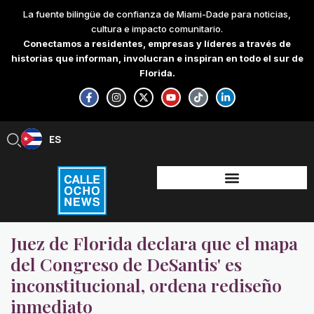
Skip
La fuente bilingüe de confianza de Miami-Dade para noticias,
to
cultura e impacto comunitario.
content
Conectamos a residentes, empresas y líderes a través de
historias que informan, involucran e inspiran en todo el sur de
Florida.
F
I
X
Y
T
L
a
n
-
o
i
i
c
s
t
u
k
n
e
t
w
t
t
k
b
a
i
u
o
e
ES
EN
o
g
t
b
k
d
o
r
t
e
i
k
a
e
n
-
m
r
-
f
i
n
Juez de Florida declara que el mapa
del Congreso de DeSantis' es
inconstitucional, ordena rediseño
inmediato