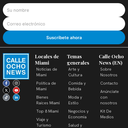
Locales de
Temas
Calle Ocho
Miami
generales
News (EN)
Noticias de
Arte y
Sobre
Miami
Cultura
Nosotros
F
X
T
I
Y
L
Política de
Comida y
Contacto
a
-
i
n
o
i
c
t
k
s
u
n
Miami
Bebida
Anúnciate
e
w
t
t
t
k
b
i
o
a
u
e
Bienes
Moda y
con
o
t
k
g
b
d
o
t
r
e
i
Raíces Miami
Estilo
nosotros
k
e
a
n
-
r
m
-
Top 8 Miami
Negocios y
Kit De
f
i
n
Economia
Medios
Viaje y
Turismo
Salud y