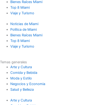
e
t
w
t
t
k
Bienes Raíces Miami
Top 8 Miami
b
a
i
u
o
e
Viaje y Turismo
Noticias de Miami
o
g
t
b
k
d
Política de Miami
Bienes Raíces Miami
o
r
t
e
i
Top 8 Miami
Viaje y Turismo
k
a
e
n
-
m
r
-
Temas generales
Arte y Cultura
f
i
Comida y Bebida
Moda y Estilo
n
Negocios y Economia
Salud y Belleza
Arte y Cultura