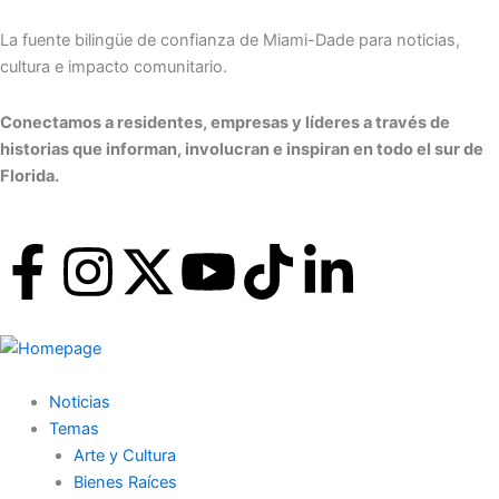
Skip
to
La fuente bilingüe de confianza de Miami-Dade para noticias,
content
cultura e impacto comunitario.
Conectamos a residentes, empresas y líderes a través de
historias que informan, involucran e inspiran en todo el sur de
Florida.
F
I
X
Y
T
L
a
n
-
o
i
i
c
s
t
u
k
n
Noticias
e
t
w
t
t
k
Temas
Arte y Cultura
b
a
i
u
o
e
Bienes Raíces