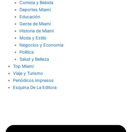
Comida y Bebida
o
g
t
b
k
d
Deportes Miami
Educación
o
r
t
e
i
Gente de Miami
Historia de Miami
k
a
e
n
Moda y Estilo
Negocios y Economia
-
m
r
-
Política
Salud y Belleza
f
i
Top Miami
Viaje y Turismo
Periódicos impresos
n
Esquina De La Editora