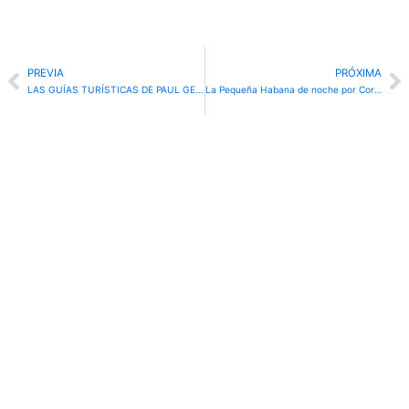
Prev
N
PREVIA
PRÓXIMA
LAS GUÍAS TURÍSTICAS DE PAUL GEORGE CONTINÚAN LLENÁNDOSE DE PARTICIPANTES
La Pequeña Habana de noche por Corinna Moebius