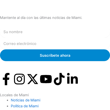
Mantente al día con las últimas noticias de Miami.
F
I
X
Y
T
L
a
n
-
o
i
i
Locales de Miami
c
s
t
u
k
n
Noticias de Miami
Política de Miami