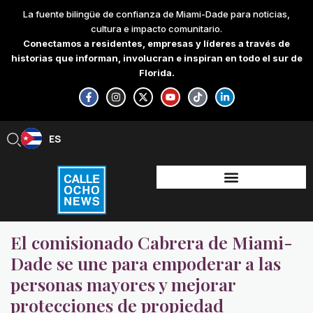
Skip
La fuente bilingüe de confianza de Miami-Dade para noticias,
to
cultura e impacto comunitario.
content
Conectamos a residentes, empresas y líderes a través de
historias que informan, involucran e inspiran en todo el sur de
Florida.
F
I
X
Y
T
L
a
n
-
o
i
i
c
s
t
u
k
n
e
t
w
t
t
k
b
a
i
u
o
e
ES
EN
o
g
t
b
k
d
o
r
t
e
i
k
a
e
n
-
m
r
-
f
i
n
El comisionado Cabrera de Miami-
Dade se une para empoderar a las
personas mayores y mejorar
protecciones de propiedad