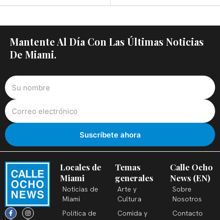
Mantente Al Día Con Las Últimas Noticias
De Miami.
Locales de
Temas
Calle Ocho
Miami
generales
News (EN)
Noticias de
Arte y
Sobre
Miami
Cultura
Nosotros
F
X
T
I
Y
L
Política de
Comida y
Contacto
a
-
i
n
o
i